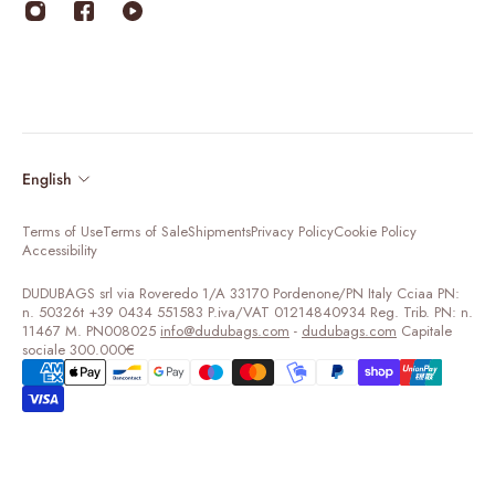
Responsible
Product care
Corporate Gift
Become a dealer
English
Terms of Use
Terms of Sale
Shipments
Privacy Policy
Cookie Policy
Accessibility
DUDUBAGS srl via Roveredo 1/A 33170 Pordenone/PN Italy Cciaa PN:
n. 50326t +39 0434 551583 P.iva/VAT 01214840934 Reg. Trib. PN: n.
11467 M. PN008025
info@dudubags.com
-
dudubags.com
Capitale
sociale 300.000€