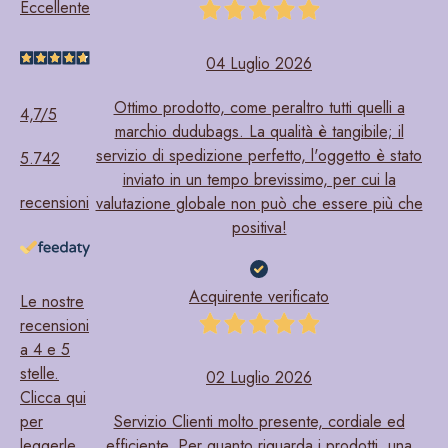
Eccellente
click on the "Accept" button which you will find at the end
of this message. If you want to know more about the types
04 Luglio 2026
of cookies used by this site, their purposes and the third
parties involved as well as how to manage these cookies,
Ottimo prodotto, come peraltro tutti quelli a
4,7
/5
or if you want to select which to authorise
click here
.
marchio dudubags. La qualità è tangibile; il
servizio di spedizione perfetto, l'oggetto è stato
5.742
Consent
inviato in un tempo brevissimo, per cui la
Necessary
Selection
recensioni
valutazione globale non può che essere più che
positiva!
Preferences
Acquirente verificato
Le nostre
Statistics
recensioni
a 4 e 5
stelle.
Marketing
02 Luglio 2026
Clicca qui
per
Servizio Clienti molto presente, cordiale ed
leggerle
efficiente. Per quanto riguarda i prodotti, una