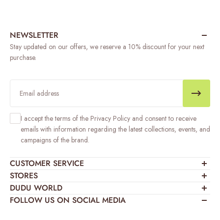
NEWSLETTER
Stay updated on our offers, we reserve a 10% discount for your next
purchase.
Email
I accept the terms of the Privacy Policy and consent to receive
emails with information regarding the latest collections, events, and
campaigns of the brand.
CUSTOMER SERVICE
My orders
STORES
Customization
Sales points
DUDU WORLD
FAQ
Showroom
Who we are
FOLLOW US ON SOCIAL MEDIA
Contact us
Flagship
Dudu Journey
Right of withdrawal and returns
B2B Area