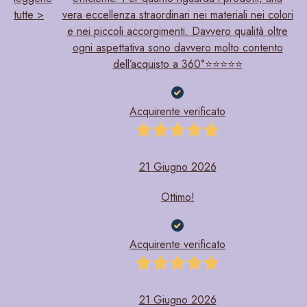
Show details
tutte >
vera eccellenza straordinari nei materiali nei colori
e nei piccoli accorgimenti. Davvero qualità oltre
ogni aspettativa sono davvero molto contento
Allow all cookies
dell’acquisto a 360°⭐️⭐️⭐️⭐️⭐️
Allow selection
Acquirente verificato
Reject all
21 Giugno 2026
Ottimo!
Acquirente verificato
21 Giugno 2026