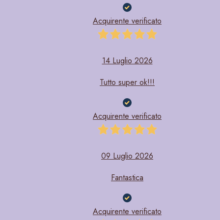
Acquirente verificato
14 Luglio 2026
Tutto super ok!!!
Acquirente verificato
09 Luglio 2026
Fantastica
This Website uses cookies
This site uses profiling cookies, also from third parties, to
send you targeted advertisements and services in line with
Acquirente verificato
your preferences. To authorise the use of profiling cookies,