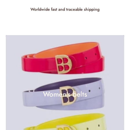
 CONTENT
Worldwide fast and traceable shipping
Women's belts