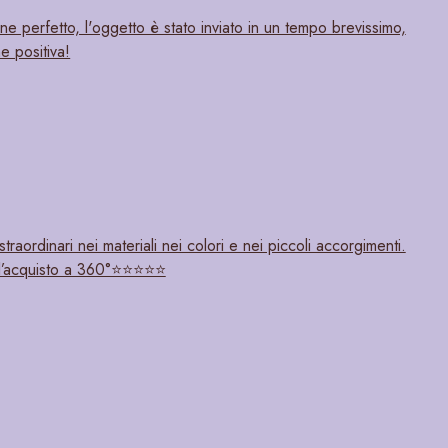
one perfetto, l'oggetto è stato inviato in un tempo brevissimo,
e positiva!
raordinari nei materiali nei colori e nei piccoli accorgimenti.
acquisto a 360°⭐️⭐️⭐️⭐️⭐️