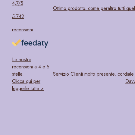
4,7
/5
Ottimo prodotto, come peraltro tutti quel
5.742
recensioni
Le nostre
recensioni a 4 e 5
stelle.
Servizio Clienti molto presente, cordiale 
Clicca qui per
Davv
leggerle tutte >